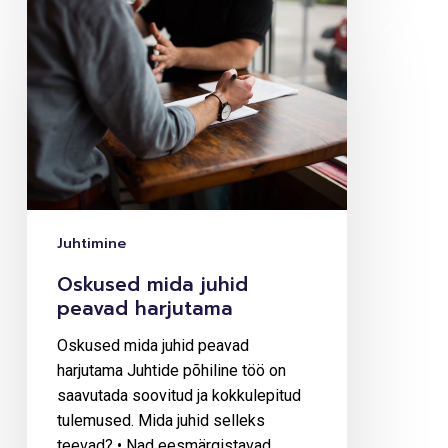
Oskused
mida
juhid
peavad
harjutama
Juhtimine
Oskused mida juhid
peavad harjutama
Oskused mida juhid peavad
harjutama Juhtide põhiline töö on
saavutada soovitud ja kokkulepitud
tulemused. Mida juhid selleks
teevad? • Nad eesmärgistavad