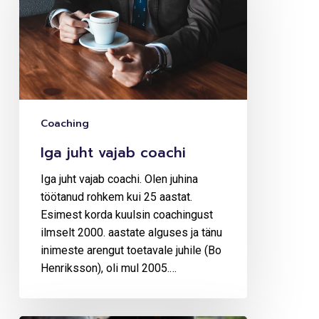
coachi
Coaching
Iga juht vajab coachi
Iga juht vajab coachi. Olen juhina
töötanud rohkem kui 25 aastat.
Esimest korda kuulsin coachingust
ilmselt 2000. aastate alguses ja tänu
inimeste arengut toetavale juhile (Bo
Henriksson), oli mul 2005.…