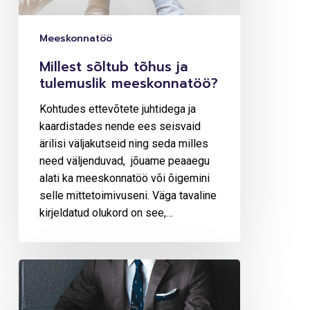
Meeskonnatöö
Millest sõltub tõhus ja
tulemuslik meeskonnatöö?
Kohtudes ettevõtete juhtidega ja
kaardistades nende ees seisvaid
ärilisi väljakutseid ning seda milles
need väljenduvad, jõuame peaaegu
alati ka meeskonnatöö või õigemini
selle mittetoimivuseni. Väga tavaline
kirjeldatud olukord on see,…
Iga
juht
vajab