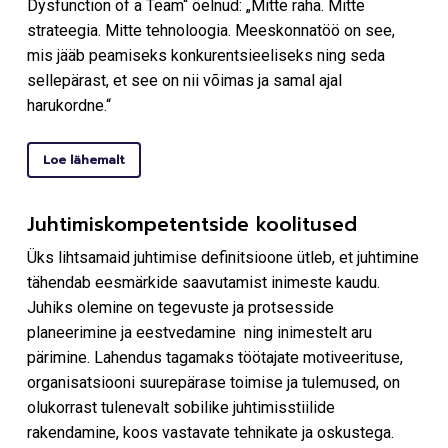
Dysfunction of a Team“ öelnud: „Mitte raha. Mitte
strateegia. Mitte tehnoloogia. Meeskonnatöö on see,
mis jääb peamiseks konkurentsieeliseks ning seda
sellepärast, et see on nii võimas ja samal ajal
harukordne.“
Loe lähemalt
Juhtimiskompetentside koolitused
Üks lihtsamaid juhtimise definitsioone ütleb, et juhtimine
tähendab eesmärkide saavutamist inimeste kaudu.
Juhiks olemine on tegevuste ja protsesside
planeerimine ja eestvedamine ning inimestelt aru
pärimine. Lahendus tagamaks töötajate motiveerituse,
organisatsiooni suurepärase toimise ja tulemused, on
olukorrast tulenevalt sobilike juhtimisstiilide
rakendamine, koos vastavate tehnikate ja oskustega.