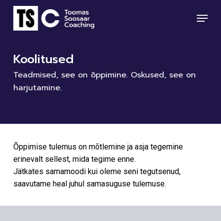
Skip
Menu
to
main
Close
content
Menu
Koolitused
Teadmised, see on õppimine. Oskused, see on
harjutamine.
Õppimise tulemus on mõtlemine ja asja tegemine
erinevalt sellest, mida tegime enne.
Jätkates samamoodi kui oleme seni tegutsenud,
saavutame heal juhul samasuguse tulemuse.