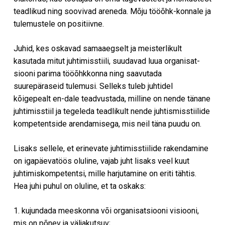
teadlikud ning soovivad areneda. Mõju tööõhk-konnale ja
tulemustele on positiivne.
Juhid, kes oskavad samaaegselt ja meisterlikult
kasutada mitut juhtimisstiili, suudavad luua organisat-
siooni parima tööõhkkonna ning saavutada
suurepäraseid tulemusi. Selleks tuleb juhtidel
kõigepealt en-dale teadvustada, milline on nende tänane
juhtimisstiil ja tegeleda teadlikult nende juhtismisstiilide
kompetentside arendamisega, mis neil täna puudu on.
Lisaks sellele, et erinevate juhtimisstiilide rakendamine
on igapäevatöös oluline, vajab juht lisaks veel kuut
juhtimiskompetentsi, mille harjutamine on eriti tähtis.
Hea juhi puhul on oluline, et ta oskaks:
1. kujundada meeskonna või organisatsiooni visiooni,
mis on põnev ja väljakutsuv;