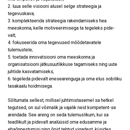
2. luua selle visiooni alusel selge strateegia ja
tegevuskava;
3. komplekteerida strateegia rakendamiseks hea
meeskonna, kelle motiveerimisega ta tegeleks pide-
valt;
4. fokuseerida oma tegevused mõõdetavatele
tulemustele;
5. toetada innovatsiooni oma meeskonna ja
organisatsiooni jätkusuutlikkuse tagamiseks ning uute
juhtide kasvatamiseks;
6. tegeleda pidevalt enesearenguga ja oma elus sobiliku
tasakaalu hoidmisega.
Sõltumata sellest, millisel juhtimistasemel sa hetkel
tegutsed, on sul võimalik ja vajalik neid kompetent-se
arendada. See areng on seda tulemuslikum, kui sa
teadlikult ja pidevalt analüüsid oma edusamme ja
ebaõnnestumisi ning õpid tehtud vigadest, küsides