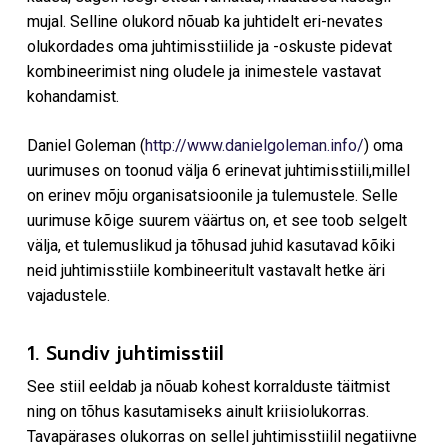
mujal. Selline olukord nõuab ka juhtidelt eri-nevates
olukordades oma juhtimisstiilide ja -oskuste pidevat
kombineerimist ning oludele ja inimestele vastavat
kohandamist.
Daniel Goleman (
http://www.danielgoleman.info/
) oma
uurimuses on toonud välja 6 erinevat juhtimisstiili,millel
on erinev mõju organisatsioonile ja tulemustele. Selle
uurimuse kõige suurem väärtus on, et see toob selgelt
välja, et tulemuslikud ja tõhusad juhid kasutavad kõiki
neid juhtimisstiile kombineeritult vastavalt hetke äri
vajadustele.
1. Sundiv juhtimisstiil
See stiil eeldab ja nõuab kohest korralduste täitmist
ning on tõhus kasutamiseks ainult kriisiolukorras.
Tavapärases olukorras on sellel juhtimisstiilil negatiivne