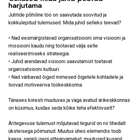
harjutama
Juhtide põhiline töö on saavutada soovitud ja
kokkulepitud tulemused. Mida juhid selleks teevad?
• Nad eesmärgistavad organisatsiooni oma visiooni ja
missiooni kaudu ning töötavad välja selle
realiseerimiseks strateegia.
• Juhid arendavad visiooni saavutamist toetavat
organisatsiooni kultuuri.
• Nad värbavad õiged inimesed õigetele kohtadele ja
loovad motiveeriva töökeskkonna.
Tänases kiiresti muutuvas ja väga avatud ärikeskkonnas
on küsimus, kuidas seda kõike teha efektiivselt?
Äritegevuse tulemust mõjutavad tegurid on nii tihedalt
üksteisega põimunud. Muutus ühes elemendis toob
kaasa, sageli isegi ettearvamatud, muutused kusagil