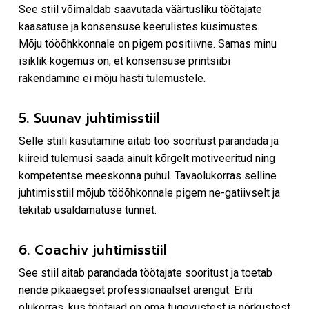
See stiil võimaldab saavutada väärtusliku töötajate
kaasatuse ja konsensuse keerulistes küsimustes.
Mõju tööõhkkonnale on pigem positiivne. Samas minu
isiklik kogemus on, et konsensuse printsiibi
rakendamine ei mõju hästi tulemustele.
5. Suunav juhtimisstiil
Selle stiili kasutamine aitab töö sooritust parandada ja
kiireid tulemusi saada ainult kõrgelt motiveeritud ning
kompetentse meeskonna puhul. Tavaolukorras selline
juhtimisstiil mõjub tööõhkonnale pigem ne-gatiivselt ja
tekitab usaldamatuse tunnet.
6. Coachiv juhtimisstiil
See stiil aitab parandada töötajate sooritust ja toetab
nende pikaaegset professionaalset arengut. Eriti
olukorras, kus töötajad on oma tugevustest ja nõrkustest